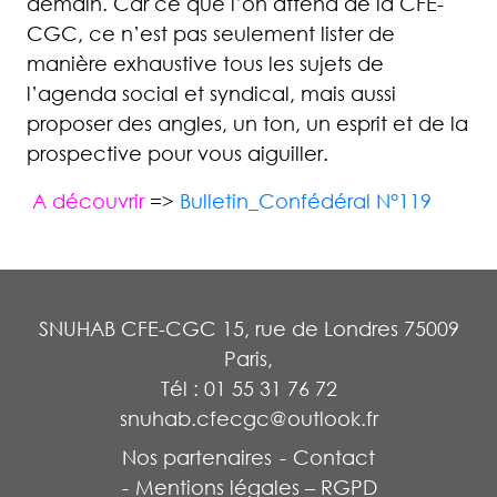
demain. Car ce que l’on attend de la CFE-
CGC, ce n’est pas seulement lister de
manière exhaustive tous les sujets de
l’agenda social et syndical, mais aussi
proposer des angles, un ton, un esprit et de la
prospective pour vous aiguiller.
A découvrir
=>
Bulletin_Confédéral N°119
SNUHAB CFE-CGC
15, rue de Londres 75009
Paris,
Tél : 01 55 31 76 72
snuhab.cfecgc@outlook.fr
Nos partenaires
Contact
Mentions légales – RGPD