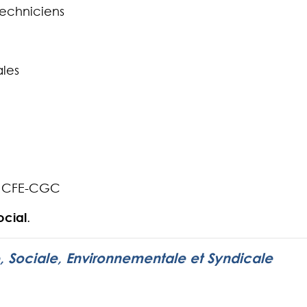
techniciens
ales
nt CFE-CGC
ocial
.
 Sociale, Environnementale et Syndicale